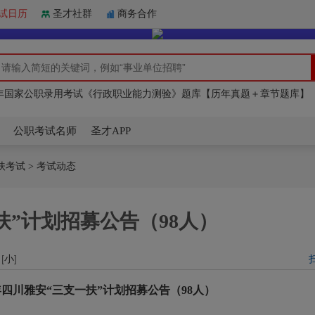
试日历
圣才社群
商务合作
26年北京市事业单位招聘考试题库
27年国家公职考试《申论》网授精讲班【教材精讲＋真题串讲】
27年国家公职录用考试《行政职业能力测验》题库【历年真题＋章节题库】
26年北京市事业单位招聘考试题库
27年国家公职考试《申论》网授精讲班【教材精讲＋真题串讲】
公职考试名师
圣才APP
扶考试
> 考试动态
一扶”计划招募公告（98人）
 [
小
]
2年四川雅安“三支一扶”计划招募公告（98人）