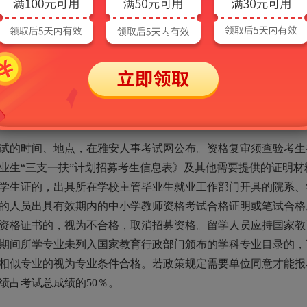
人员名单：笔试成绩于7月15日左右在四川省人力资源和社会
人员名单于7月16日左右在雅安人事考试网公布。
从高分到低分依次确定进入面试资格审查的人员名单。拟进入面
入资格审查。进入资格审查人数达不到招募名额3倍的岗位，该
的时间、地点，在雅安人事考试网公布。资格复审须查验考生
毕业生“三支一扶”计划招募考生信息表》及其他需要提供的证明
学生证的，出具所在学校主管毕业生就业工作部门开具的院系、
的人员出具有效期内的中小学教师资格考试合格证明或笔试合格
资格证书的，视为不合格，取消招募资格。留学人员应持国家教
期间所学专业未列入国家教育行政部门颁布的学科专业目录的，
相似专业的视为专业条件合格。若政策规定需要单位同意才能报
绩占考试总成绩的50％。