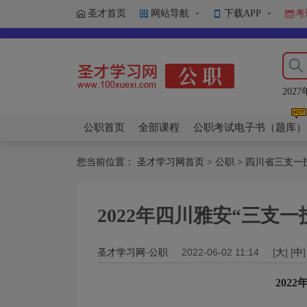
圣才首页
网站导航
下载APP
考
20
20
20
20
20
公职首页
全部课程
公职考试电子书（题库）
您当前位置：
圣才学习网首页
>
公职
>
四川省三支一
2022年四川雅安“三支
圣才学习网·公职
2022-06-02 11:14
[
大
] [
中
]
202