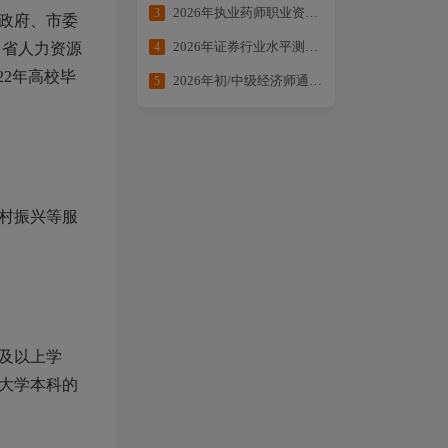
2026年执业药师职业资格考试提分大作战
3
政府、市委
2026年证券行业水平测试备考合集
4
川省人力资源
22年高校毕
2026年初/中级经济师通关方案：核心考点全拆解・备考不走弯路
5
村振兴等服
及以上学
大学本科的