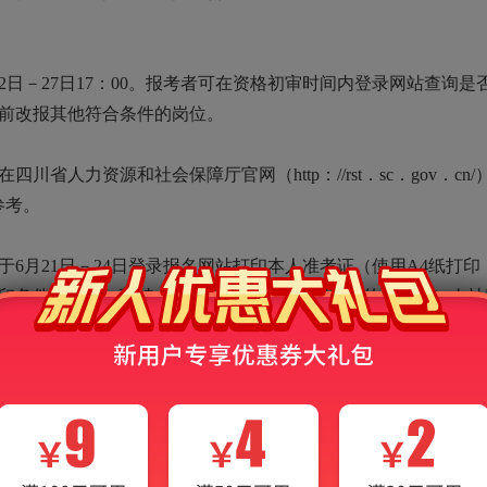
－27日17：00。报考者可在资格初审时间内登录网站查询是
前改报其他符合条件的岗位。
力资源和社会保障厅官网（http：//rst．sc．gov．cn/
参考。
月21日－24日登录报名网站打印本人准考证（使用A4纸打印
印条件的考生，可持本人有效居民身份证到报考的县（区）人社
考生自负。考试时，考生持本人准考证和有效居民身份证原件到
间为2022年6月25日，科目为《职业能力测验》。笔试具体
0％。笔试成绩为0分的考生，视作自动放弃，取消招募资格。