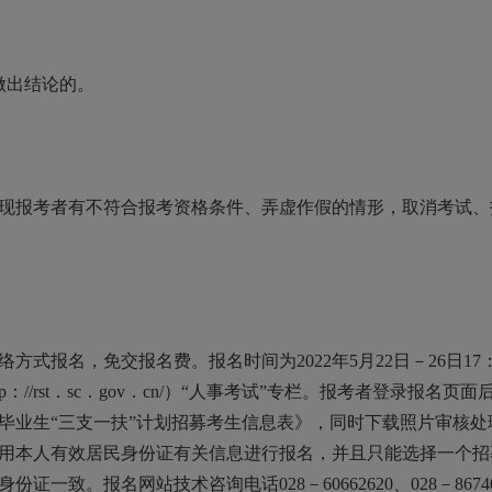
做出结论的。
报考者有不符合报考资格条件、弄虚作假的情形，取消考试、
报名，免交报名费。报名时间为2022年5月22日－26日17：
//rst．sc．gov．cn/）“人事考试”专栏。报考者登录报名页
校毕业生“三支一扶”计划招募考生信息表》，同时下载照片审核
用本人有效居民身份证有关信息进行报名，并且只能选择一个招
致。报名网站技术咨询电话028－60662620、028－867401