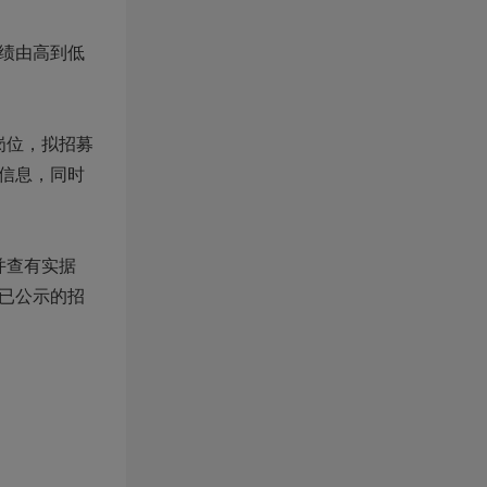
绩由高到低
。
岗位，拟招募
信息，同时
并查有实据
已公示的招