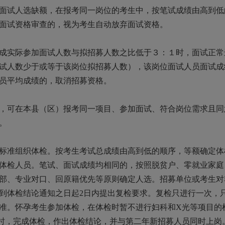
试人选缺额，在报考同一岗位的考生中，按笔试成绩由高到低
面试资格审查的，视为考生自动放弃面试资格。
实际参加面试人数与拟招募人数之比低于３：１时，面试正常
试人数少于或等于该岗位拟招募人数），该岗位面试人员面试成
员平均成绩的，取消招募资格。
可在本县（区）报考同一项目、参加面试、符合岗位需求且同
。
准组织体检。按考生考试总成绩由高到低的顺序，等额确定体
体检人员。笔试、面试成绩均相同的，按照脱贫户、零就业家庭
部、专业对口、回原籍优先等原则确定人选。招募单位或考生对
到体检结论通知之日起2日内提出复检要求。复检只进行一次，
准。怀孕考生参加体检，在体检时暂不进行妇科和X光等项目的
时，完成体检，作出体检结论，并与第二年新招募人员同时上岗